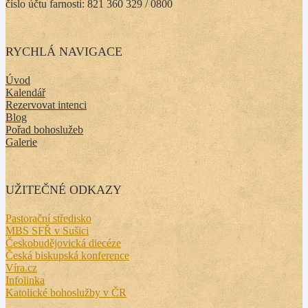
číslo účtu farnosti: 821 360 329 / 0800
RYCHLÁ NAVIGACE
Úvod
Kalendář
Rezervovat intenci
Blog
Pořad bohoslužeb
Galerie
UŽITEČNÉ ODKAZY
Pastorační středisko
MBS SFŘ v Sušici
Českobudějovická diecéze
Česká biskupská konference
Víra.cz
Infolinka
Katolické bohoslužby v ČR