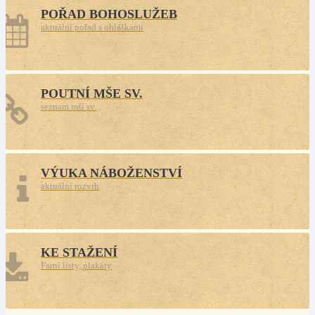
POŘAD BOHOSLUŽEB
aktuální pořad s ohláškami
POUTNÍ MŠE SV.
seznam mší sv.
VÝUKA NÁBOŽENSTVÍ
aktuální rozvrh
KE STAŽENÍ
Farní listy, plakáty