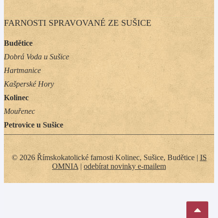
FARNOSTI SPRAVOVANÉ ZE SUŠICE
Budětice
Dobrá Voda u Sušice
Hartmanice
Kašperské Hory
Kolinec
Mouřenec
Petrovice u Sušice
© 2026 Římskokatolické farnosti Kolinec, Sušice, Budětice |
IS
OMNIA
|
odebírat novinky e-mailem