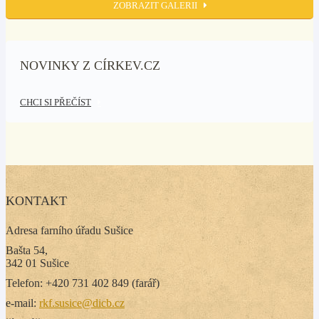
ZOBRAZIT GALERII
NOVINKY Z CÍRKEV.CZ
CHCI SI PŘEČÍST
KONTAKT
Adresa farního úřadu Sušice
Bašta 54,
342 01 Sušice
Telefon: +420 731 402 849 (farář)
e-mail:
rkf.susice@dicb.cz