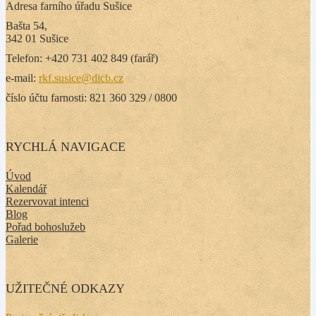
Adresa farního úřadu Sušice
Bašta 54,
342 01 Sušice
Telefon: +420 731 402 849 (farář)
e-mail:
rkf.susice@dicb.cz
číslo účtu farnosti: 821 360 329 / 0800
RYCHLÁ NAVIGACE
Úvod
Kalendář
Rezervovat intenci
Blog
Pořad bohoslužeb
Galerie
UŽITEČNÉ ODKAZY