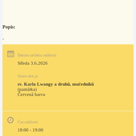
Popis:
-
Datum začátku události
Středa 3.6.2026
Tento den je:
sv. Karla Lwangy a druhů, mučedníků
(památka)
Červená barva                                                                     
Čas události
18:00 - 19:00