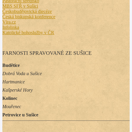
Pastorační středisko
MBS SFŘ v Sušici
Českobudějovická diecéze
Česká biskupská konference
Víra.cz
Infolinka
Katolické bohoslužby v ČR
FARNOSTI SPRAVOVANÉ ZE SUŠICE
Budětice
Dobrá Voda u Sušice
Hartmanice
Kašperské Hory
Kolinec
Mouřenec
Petrovice u Sušice