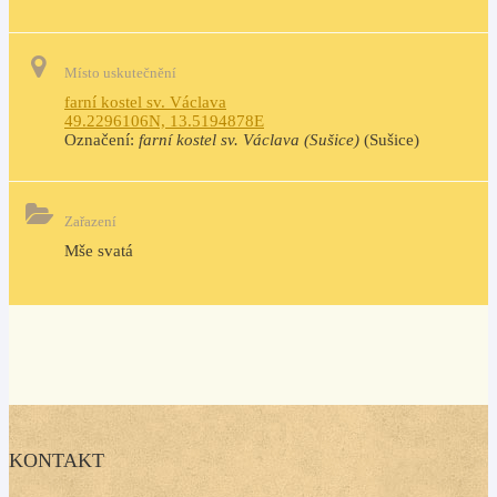
Místo uskutečnění
farní kostel sv. Václava
49.2296106N, 13.5194878E
Označení:
farní kostel sv. Václava (Sušice)
(Sušice)
Zařazení
Mše svatá
KONTAKT