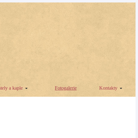
tely a kaple
Fotogalerie
Kontakty