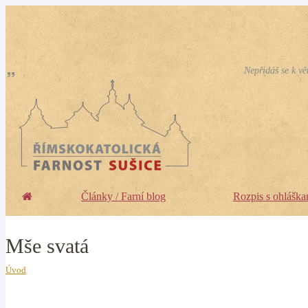
Nepřidáš se k vě
Články / Farní blog
Rozpis s ohláška
Mše svatá
Úvod