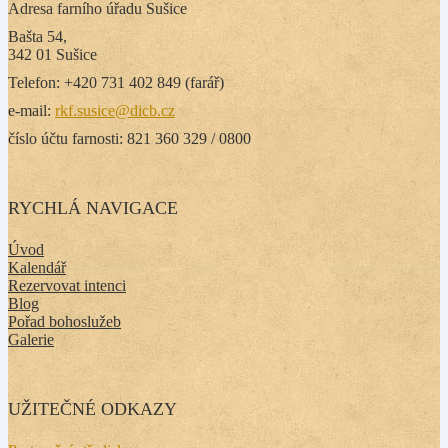
Adresa farního úřadu Sušice
Bašta 54,
342 01 Sušice
Telefon: +420 731 402 849 (farář)
e-mail:
rkf.susice@dicb.cz
číslo účtu farnosti: 821 360 329 / 0800
RYCHLÁ NAVIGACE
Úvod
Kalendář
Rezervovat intenci
Blog
Pořad bohoslužeb
Galerie
UŽITEČNÉ ODKAZY