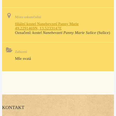
Místo uskutečnění
filiální kostel Nanebevzetí Panny Marie
49.2291469N, 13.5233147E
Označení:
kostel Nanebevzetí Panny Marie Sušice
(Sušice)
Zařazení
Mše svatá
KONTAKT