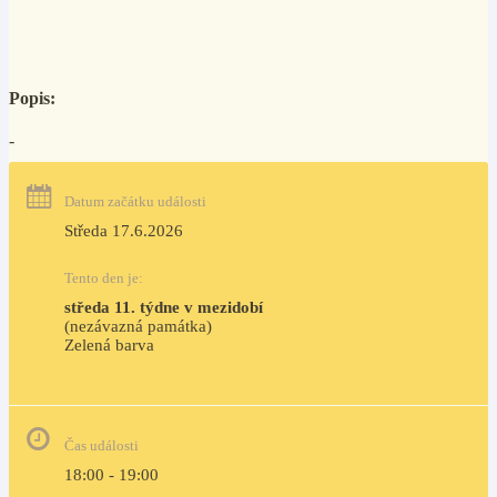
Popis:
-
Datum začátku události
Středa 17.6.2026
Tento den je:
středa 11. týdne v mezidobí
(nezávazná památka)
Zelená barva                                                                        
Čas události
18:00 - 19:00