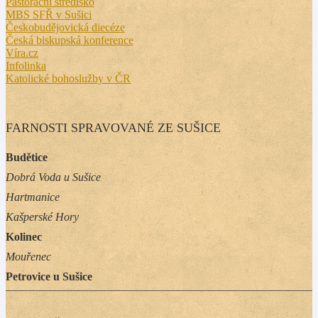
Pastorační středisko
MBS SFŘ v Sušici
Českobudějovická diecéze
Česká biskupská konference
Víra.cz
Infolinka
Katolické bohoslužby v ČR
FARNOSTI SPRAVOVANÉ ZE SUŠICE
Budětice
Dobrá Voda u Sušice
Hartmanice
Kašperské Hory
Kolinec
Mouřenec
Petrovice u Sušice