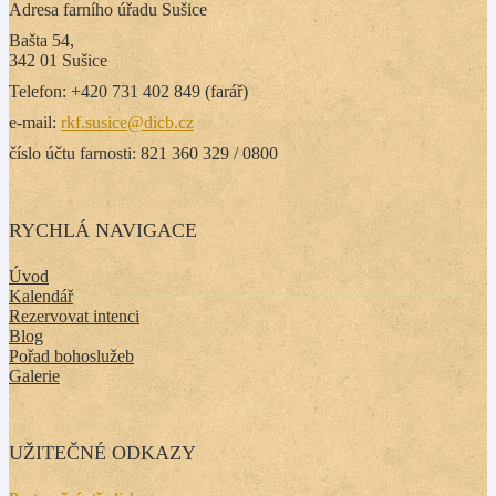
Adresa farního úřadu Sušice
Bašta 54,
342 01 Sušice
Telefon: +420 731 402 849 (farář)
e-mail:
rkf.susice@dicb.cz
číslo účtu farnosti: 821 360 329 / 0800
RYCHLÁ NAVIGACE
Úvod
Kalendář
Rezervovat intenci
Blog
Pořad bohoslužeb
Galerie
UŽITEČNÉ ODKAZY