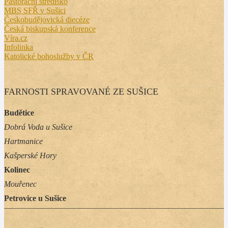
Pastorační středisko
MBS SFŘ v Sušici
Českobudějovická diecéze
Česká biskupská konference
Víra.cz
Infolinka
Katolické bohoslužby v ČR
FARNOSTI SPRAVOVANÉ ZE SUŠICE
Budětice
Dobrá Voda u Sušice
Hartmanice
Kašperské Hory
Kolinec
Mouřenec
Petrovice u Sušice