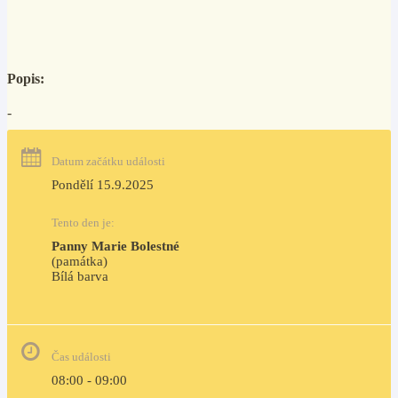
Popis:
-
Datum začátku události
Pondělí 15.9.2025
Tento den je:
Panny Marie Bolestné
(památka)
Bílá barva                                                                            
Čas události
08:00 - 09:00