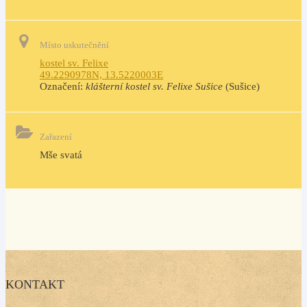
Místo uskutečnění
kostel sv. Felixe
49.2290978N, 13.5220003E
Označení:
klášterní kostel sv. Felixe Sušice
(Sušice)
Zařazení
Mše svatá
KONTAKT