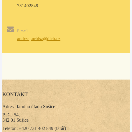
731402849
E-mail
andrzej.urbisz@dicb.cz
KONTAKT
Adresa farního úřadu Sušice
Bašta 54,
342 01 Sušice
Telefon: +420 731 402 849 (farář)