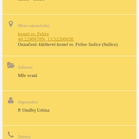
Místo uskutečnění
kostel sv. Felixe
49.2290978N, 13.5220003E
Označení:
klášterní kostel sv. Felixe Sušice
(Sušice)
Zařazení
Mše svatá
Organizátor
P. Ondřej Urbisz
Telefon