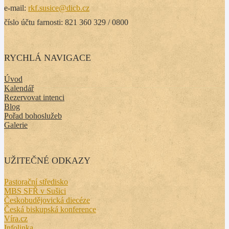
e-mail:
rkf.susice@dicb.cz
číslo účtu farnosti: 821 360 329 / 0800
RYCHLÁ NAVIGACE
Úvod
Kalendář
Rezervovat intenci
Blog
Pořad bohoslužeb
Galerie
UŽITEČNÉ ODKAZY
Pastorační středisko
MBS SFŘ v Sušici
Českobudějovická diecéze
Česká biskupská konference
Víra.cz
Infolinka