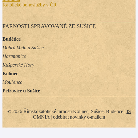
Katolické bohoslužby v ČR
FARNOSTI SPRAVOVANÉ ZE SUŠICE
Budětice
Dobrá Voda u Sušice
Hartmanice
Kašperské Hory
Kolinec
Mouřenec
Petrovice u Sušice
© 2026 Římskokatolické farnosti Kolinec, Sušice, Budětice |
IS
OMNIA
|
odebírat novinky e-mailem