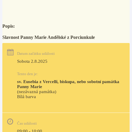
Popis:
Slavnost Panny Marie Andělské z Porciunkule
Datum začátku události
Sobota 2.8.2025
Tento den je:
sv. Eusebia z Vercelli, biskupa, nebo sobotní památka 
Panny Marie
(nezávazná památka)
Bílá barva                                                                            
Čas události
09:00 - 10:00