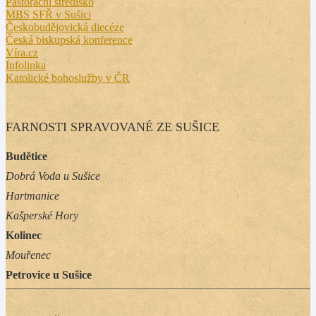
Pastorační středisko
MBS SFŘ v Sušici
Českobudějovická diecéze
Česká biskupská konference
Víra.cz
Infolinka
Katolické bohoslužby v ČR
FARNOSTI SPRAVOVANÉ ZE SUŠICE
Budětice
Dobrá Voda u Sušice
Hartmanice
Kašperské Hory
Kolinec
Mouřenec
Petrovice u Sušice