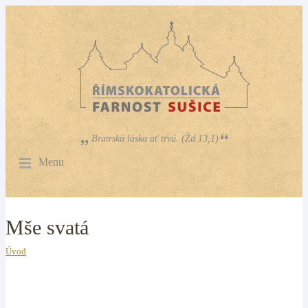
Bratrská láska ať trvá. (Žd 13,1)
Menu
Mše svatá
Úvod