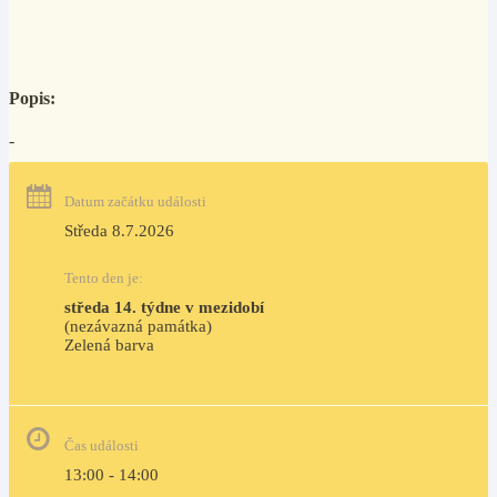
Popis:
-
Datum začátku události
Středa 8.7.2026
Tento den je:
středa 14. týdne v mezidobí
(nezávazná památka)
Zelená barva                                                                        
Čas události
13:00 - 14:00