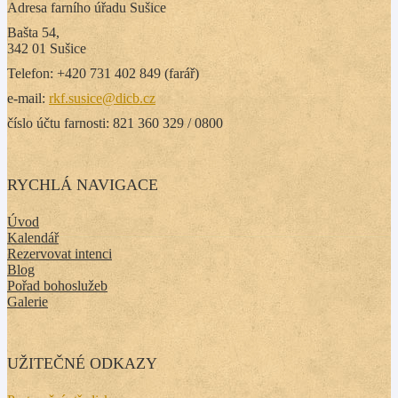
Adresa farního úřadu Sušice
Bašta 54,
342 01 Sušice
Telefon: +420 731 402 849 (farář)
e-mail:
rkf.susice@dicb.cz
číslo účtu farnosti: 821 360 329 / 0800
RYCHLÁ NAVIGACE
Úvod
Kalendář
Rezervovat intenci
Blog
Pořad bohoslužeb
Galerie
UŽITEČNÉ ODKAZY