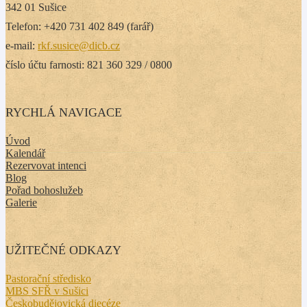
342 01 Sušice
Telefon: +420 731 402 849 (farář)
e-mail:
rkf.susice@dicb.cz
číslo účtu farnosti: 821 360 329 / 0800
RYCHLÁ NAVIGACE
Úvod
Kalendář
Rezervovat intenci
Blog
Pořad bohoslužeb
Galerie
UŽITEČNÉ ODKAZY
Pastorační středisko
MBS SFŘ v Sušici
Českobudějovická diecéze