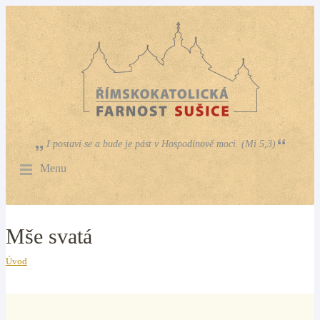
I postaví se a bude je pást v Hospodinově moci. (Mi 5,3)
Menu
Mše svatá
Úvod