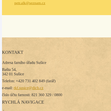
petr.alk@seznam.cz
KONTAKT
Adresa farního úřadu Sušice
Bašta 54,
342 01 Sušice
Telefon: +420 731 402 849 (farář)
e-mail:
rkf.susice@dicb.cz
číslo účtu farnosti: 821 360 329 / 0800
RYCHLÁ NAVIGACE