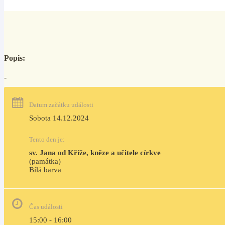
Popis:
-
Datum začátku události
Sobota 14.12.2024
Tento den je:
sv. Jana od Kříže, kněze a učitele církve
(památka)
Bílá barva                                                                                 
Čas události
15:00 - 16:00