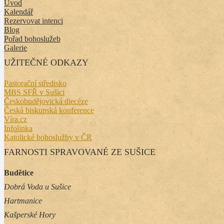
Úvod
Kalendář
Rezervovat intenci
Blog
Pořad bohoslužeb
Galerie
UŽITEČNÉ ODKAZY
Pastorační středisko
MBS SFŘ v Sušici
Českobudějovická diecéze
Česká biskupská konference
Víra.cz
Infolinka
Katolické bohoslužby v ČR
FARNOSTI SPRAVOVANÉ ZE SUŠICE
Budětice
Dobrá Voda u Sušice
Hartmanice
Kašperské Hory