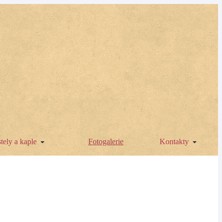
tely a kaple
Fotogalerie
Kontakty