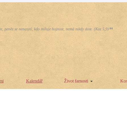
e, peněz se nenasytí, kdo miluje hojnost, nemá nikdy dost. (Kaz 5,9)
mi
Kalendář
Život farnosti
Kos