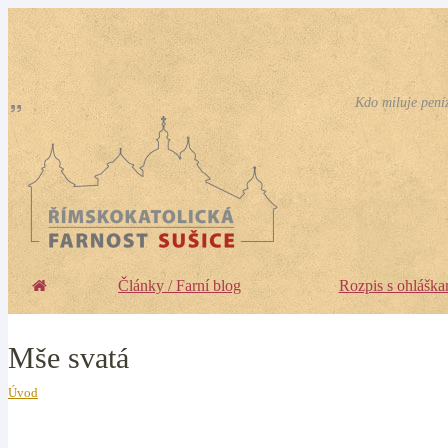
Kdo miluje peníz
Články / Farní blog
Rozpis s ohláška
Mše svatá
Úvod