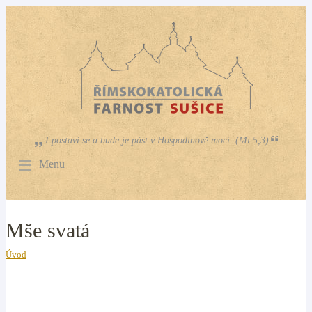
I postaví se a bude je pást v Hospodinově moci. (Mi 5,3)
Menu
Mše svatá
Úvod