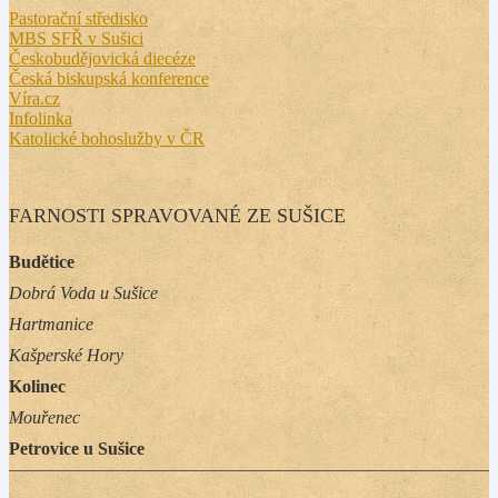
Pastorační středisko
MBS SFŘ v Sušici
Českobudějovická diecéze
Česká biskupská konference
Víra.cz
Infolinka
Katolické bohoslužby v ČR
FARNOSTI SPRAVOVANÉ ZE SUŠICE
Budětice
Dobrá Voda u Sušice
Hartmanice
Kašperské Hory
Kolinec
Mouřenec
Petrovice u Sušice