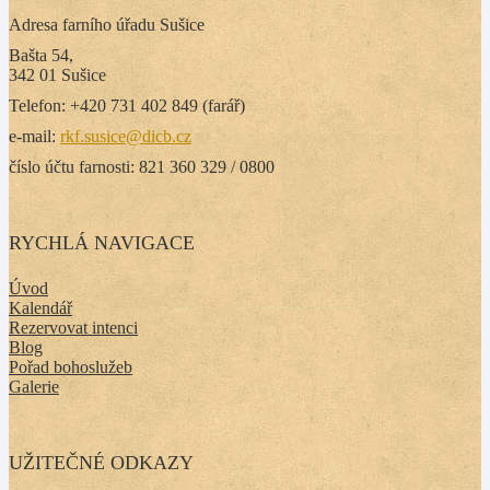
Adresa farního úřadu Sušice
Bašta 54,
342 01 Sušice
Telefon: +420 731 402 849 (farář)
e-mail:
rkf.susice@dicb.cz
číslo účtu farnosti: 821 360 329 / 0800
RYCHLÁ NAVIGACE
Úvod
Kalendář
Rezervovat intenci
Blog
Pořad bohoslužeb
Galerie
UŽITEČNÉ ODKAZY