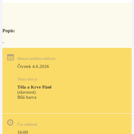
Popis:
-
Datum začátku události
Čtvrtek 4.6.2026
Tento den je:
Těla a Krve Páně
(slavnost)
Bílá barva                                                                            
Čas události
16:00