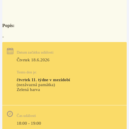
Popis:
-
Datum začátku události
Čtvrtek 18.6.2026
Tento den je:
čtvrtek 11. týdne v mezidobí
(nezávazná památka)
Zelená barva                                                                        
Čas události
18:00 - 19:00