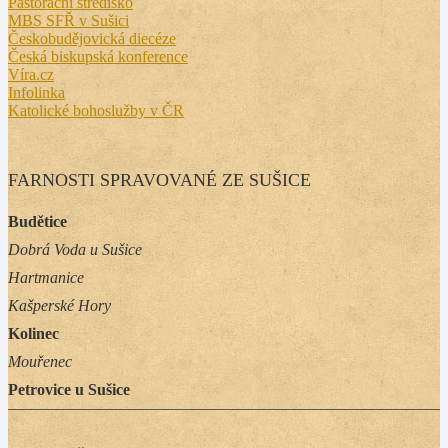
Pastorační středisko
MBS SFŘ v Sušici
Českobudějovická diecéze
Česká biskupská konference
Víra.cz
Infolinka
Katolické bohoslužby v ČR
FARNOSTI SPRAVOVANÉ ZE SUŠICE
Budětice
Dobrá Voda u Sušice
Hartmanice
Kašperské Hory
Kolinec
Mouřenec
Petrovice u Sušice