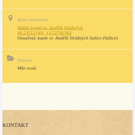
Místo uskutečnění
filiální kostel sv. Andělů Strážných
49.2351214N, 13.5270636E
Označení:
kaple sv. Andělů Strážných Sušice
(Sušice)
Zařazení
Mše svatá
KONTAKT