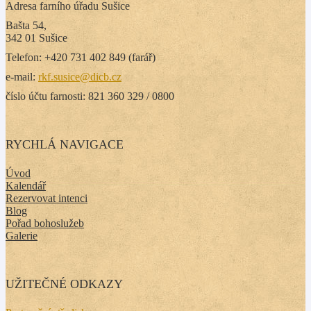
Adresa farního úřadu Sušice
Bašta 54,
342 01 Sušice
Telefon: +420 731 402 849 (farář)
e-mail:
rkf.susice@dicb.cz
číslo účtu farnosti: 821 360 329 / 0800
RYCHLÁ NAVIGACE
Úvod
Kalendář
Rezervovat intenci
Blog
Pořad bohoslužeb
Galerie
UŽITEČNÉ ODKAZY