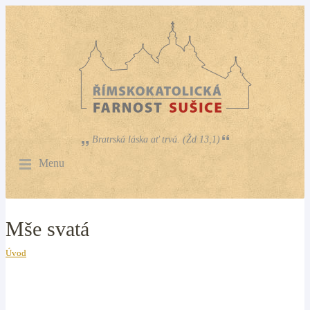
Bratrská láska ať trvá. (Žd 13,1)
Menu
Mše svatá
Úvod