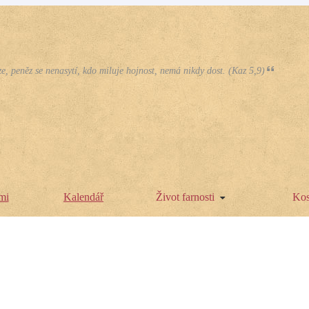
e, peněz se nenasytí, kdo miluje hojnost, nemá nikdy dost. (Kaz 5,9)
mi
Kalendář
Život farnosti
Kos