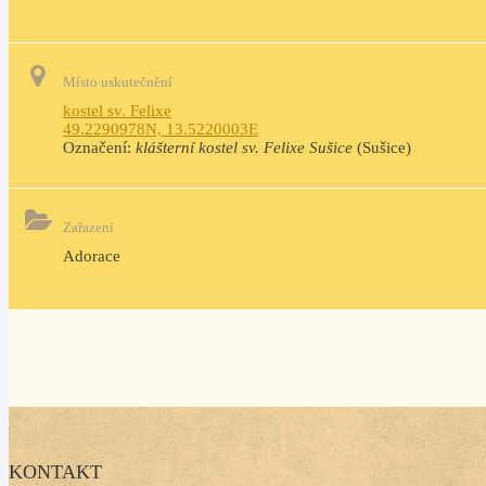
Místo uskutečnění
kostel sv. Felixe
49.2290978N, 13.5220003E
Označení:
klášterní kostel sv. Felixe Sušice
(Sušice)
Zařazení
Adorace
KONTAKT