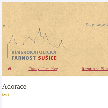
Kdo miluje peníz
Články / Farní blog
Rozpis s ohláška
Adorace
Úvod