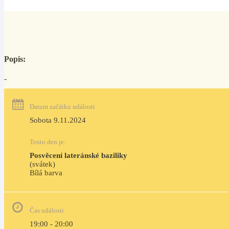
Popis:
-
Datum začátku události
Sobota 9.11.2024
Tento den je:
Posvěcení lateránské baziliky
(svátek)
Bílá barva                                                                                 
Čas události
19:00 - 20:00