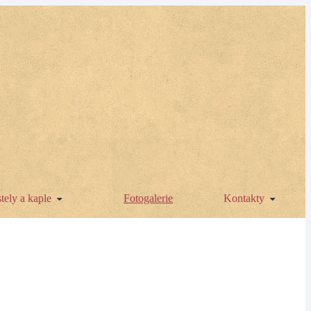
tely a kaple
Fotogalerie
Kontakty