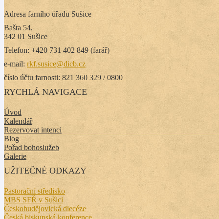
Adresa farního úřadu Sušice
Bašta 54,
342 01 Sušice
Telefon: +420 731 402 849 (farář)
e-mail:
rkf.susice@dicb.cz
číslo účtu farnosti: 821 360 329 / 0800
RYCHLÁ NAVIGACE
Úvod
Kalendář
Rezervovat intenci
Blog
Pořad bohoslužeb
Galerie
UŽITEČNÉ ODKAZY
Pastorační středisko
MBS SFŘ v Sušici
Českobudějovická diecéze
Česká biskupská konference