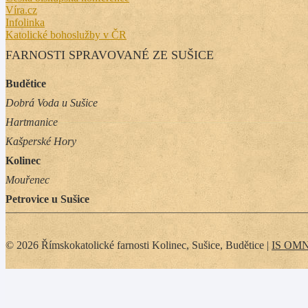
Víra.cz
Infolinka
Katolické bohoslužby v ČR
FARNOSTI SPRAVOVANÉ ZE SUŠICE
Budětice
Dobrá Voda u Sušice
Hartmanice
Kašperské Hory
Kolinec
Mouřenec
Petrovice u Sušice
© 2026 Římskokatolické farnosti Kolinec, Sušice, Budětice |
IS OM