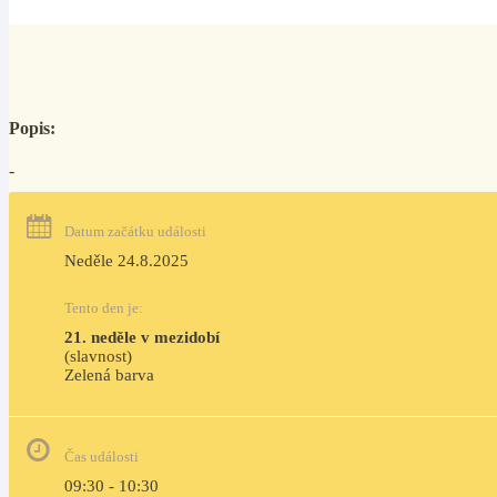
Popis:
-
Datum začátku události
Neděle 24.8.2025
Tento den je:
21. neděle v mezidobí
(slavnost)
Zelená barva                                                                              
Čas události
09:30 - 10:30