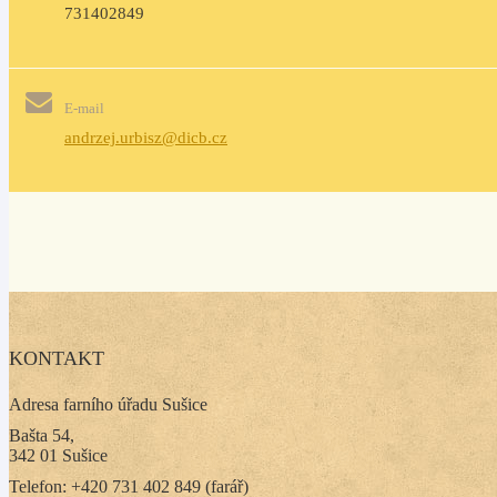
731402849
E-mail
andrzej.urbisz@dicb.cz
KONTAKT
Adresa farního úřadu Sušice
Bašta 54,
342 01 Sušice
Telefon: +420 731 402 849 (farář)