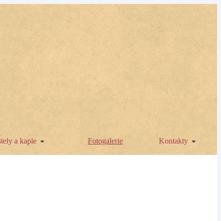
tely a kaple
Fotogalerie
Kontakty