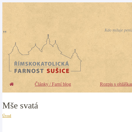
Kdo miluje peníz
Články / Farní blog
Rozpis s ohláška
Mše svatá
Úvod