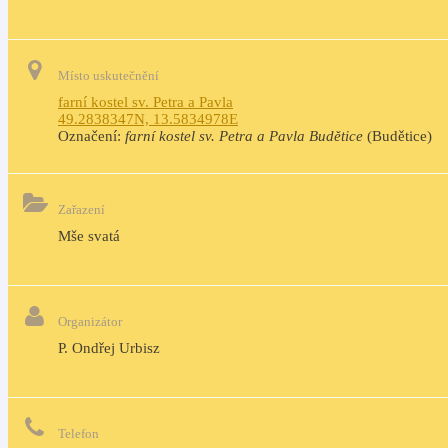
Místo uskutečnění
farní kostel sv. Petra a Pavla
49.2838347N, 13.5834978E
Označení:
farní kostel sv. Petra a Pavla Budětice
(Budětice)
Zařazení
Mše svatá
Organizátor
P. Ondřej Urbisz
Telefon