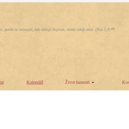
e, peněz se nenasytí, kdo miluje hojnost, nemá nikdy dost. (Kaz 5,9)
mi
Kalendář
Život farnosti
Kos