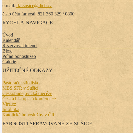
e-mail:
rkf.susice@dicb.cz
číslo účtu farnosti: 821 360 329 / 0800
RYCHLÁ NAVIGACE
Úvod
Kalendář
Rezervovat intenci
Blog
Pořad bohoslužeb
Galerie
UŽITEČNÉ ODKAZY
Pastorační středisko
MBS SFŘ v Sušici
Českobudějovická diecéze
Česká biskupská konference
Víra.cz
Infolinka
Katolické bohoslužby v ČR
FARNOSTI SPRAVOVANÉ ZE SUŠICE