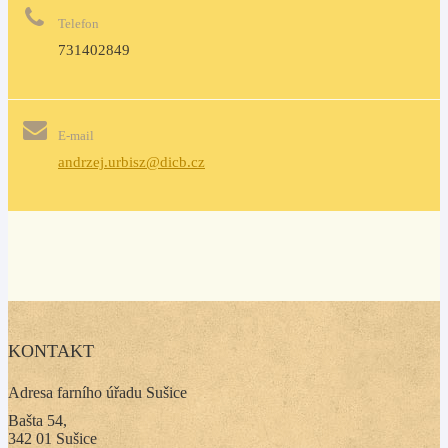
Telefon
731402849
E-mail
andrzej.urbisz@dicb.cz
KONTAKT
Adresa farního úřadu Sušice
Bašta 54,
342 01 Sušice