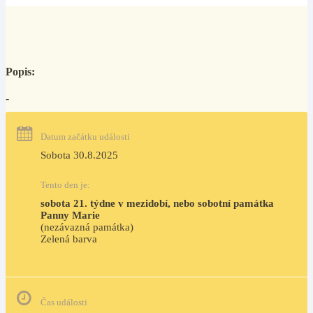
Popis:
-
Datum začátku události
Sobota 30.8.2025
Tento den je:
sobota 21. týdne v mezidobí, nebo sobotní památka 
Panny Marie
(nezávazná památka)
Zelená barva                                                                        
Čas události