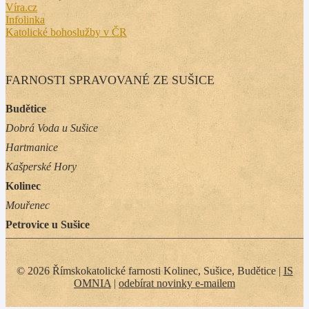
Víra.cz
Infolinka
Katolické bohoslužby v ČR
FARNOSTI SPRAVOVANÉ ZE SUŠICE
Budětice
Dobrá Voda u Sušice
Hartmanice
Kašperské Hory
Kolinec
Mouřenec
Petrovice u Sušice
© 2026 Římskokatolické farnosti Kolinec, Sušice, Budětice |
IS
OMNIA
|
odebírat novinky e-mailem