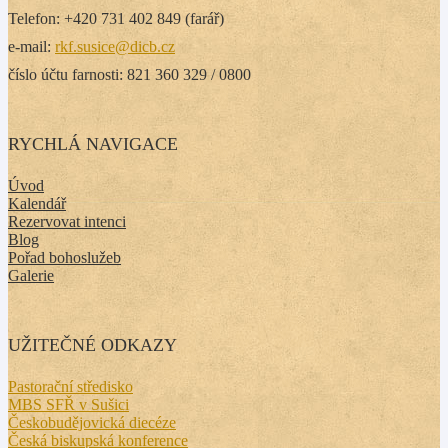
Telefon: +420 731 402 849 (farář)
e-mail:
rkf.susice@dicb.cz
číslo účtu farnosti: 821 360 329 / 0800
RYCHLÁ NAVIGACE
Úvod
Kalendář
Rezervovat intenci
Blog
Pořad bohoslužeb
Galerie
UŽITEČNÉ ODKAZY
Pastorační středisko
MBS SFŘ v Sušici
Českobudějovická diecéze
Česká biskupská konference