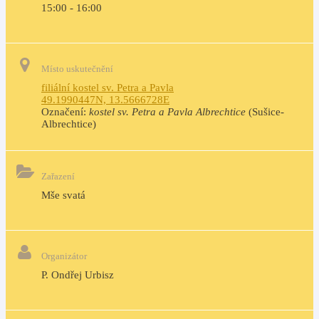
15:00 - 16:00
Místo uskutečnění
filiální kostel sv. Petra a Pavla
49.1990447N, 13.5666728E
Označení:
kostel sv. Petra a Pavla Albrechtice
(Sušice-
Albrechtice)
Zařazení
Mše svatá
Organizátor
P. Ondřej Urbisz