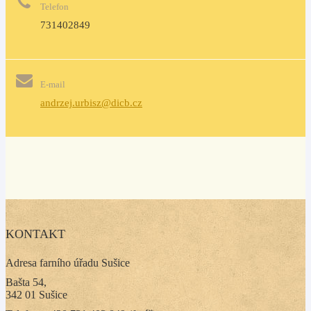
Telefon
731402849
E-mail
andrzej.urbisz@dicb.cz
KONTAKT
Adresa farního úřadu Sušice
Bašta 54,
342 01 Sušice