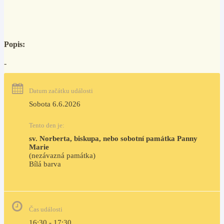
Popis:
-
Datum začátku události
Sobota 6.6.2026
Tento den je:
sv. Norberta, biskupa, nebo sobotní památka Panny 
Marie
(nezávazná památka)
Bílá barva                                                                            
Čas události
16:30 - 17:30