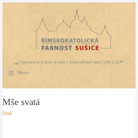
I postaví se a bude je pást v Hospodinově moci. (Mi 5,3)
Menu
Mše svatá
Úvod