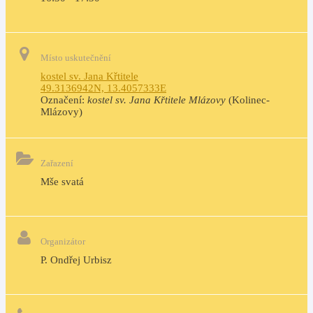
Místo uskutečnění
kostel sv. Jana Křtitele
49.3136942N, 13.4057333E
Označení:
kostel sv. Jana Křtitele Mlázovy
(Kolinec-
Mlázovy)
Zařazení
Mše svatá
Organizátor
P. Ondřej Urbisz