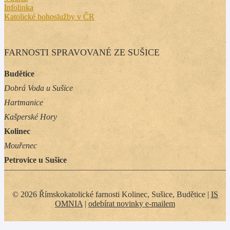
Infolinka
Katolické bohoslužby v ČR
FARNOSTI SPRAVOVANÉ ZE SUŠICE
Budětice
Dobrá Voda u Sušice
Hartmanice
Kašperské Hory
Kolinec
Mouřenec
Petrovice u Sušice
© 2026 Římskokatolické farnosti Kolinec, Sušice, Budětice |
IS
OMNIA
|
odebírat novinky e-mailem