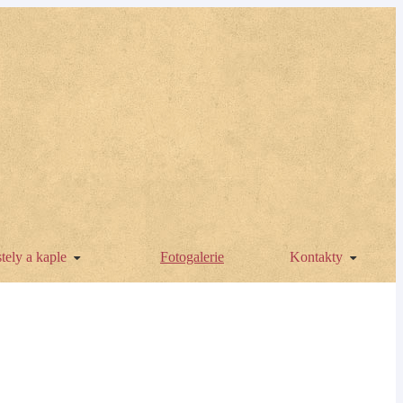
tely a kaple
Fotogalerie
Kontakty