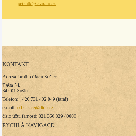
petr.alk@seznam.cz
KONTAKT
Adresa farního úřadu Sušice
Bašta 54,
342 01 Sušice
Telefon: +420 731 402 849 (farář)
e-mail:
rkf.susice@dicb.cz
číslo účtu farnosti: 821 360 329 / 0800
RYCHLÁ NAVIGACE