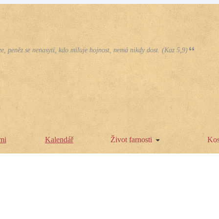
e, peněz se nenasytí, kdo miluje hojnost, nemá nikdy dost. (Kaz 5,9)
mi
Kalendář
Život farnosti
Kos