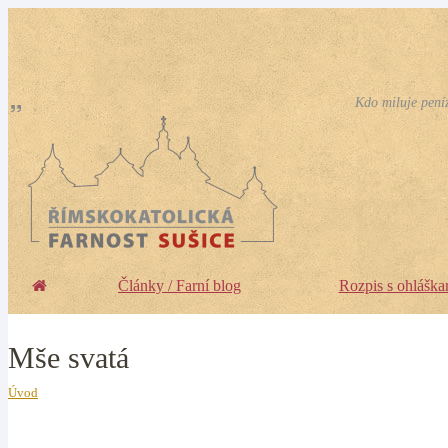
Kdo miluje peníz
Články / Farní blog
Rozpis s ohláška
Mše svatá
Úvod