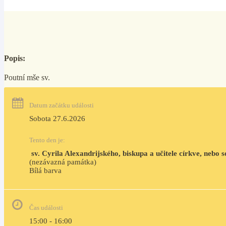
Popis:
Poutní mše sv.
Datum začátku události
Sobota 27.6.2026
Tento den je:
 sv. Cyrila Alexandrijského, biskupa a učitele církve, neb
(nezávazná památka)
Bílá barva                                                                                 
Čas události
15:00 - 16:00