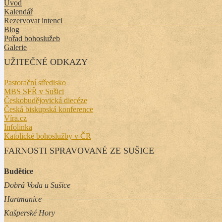
Úvod
Kalendář
Rezervovat intenci
Blog
Pořad bohoslužeb
Galerie
UŽITEČNÉ ODKAZY
Pastorační středisko
MBS SFŘ v Sušici
Českobudějovická diecéze
Česká biskupská konference
Víra.cz
Infolinka
Katolické bohoslužby v ČR
FARNOSTI SPRAVOVANÉ ZE SUŠICE
Budětice
Dobrá Voda u Sušice
Hartmanice
Kašperské Hory