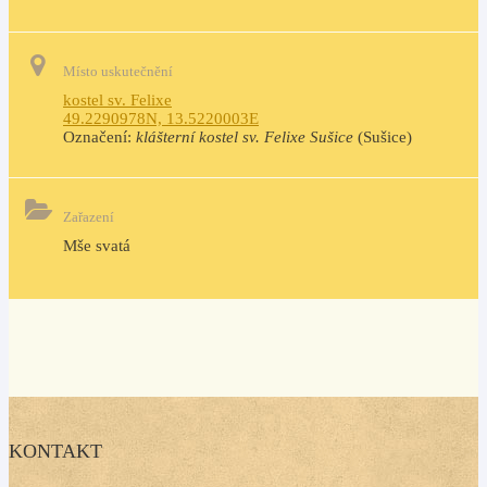
Místo uskutečnění
kostel sv. Felixe
49.2290978N, 13.5220003E
Označení:
klášterní kostel sv. Felixe Sušice
(Sušice)
Zařazení
Mše svatá
KONTAKT