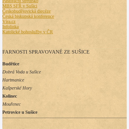
Pastorační středisko
MBS SFŘ v Sušici
Českobudějovická diecéze
Česká biskupská konference
Víra.cz
Infolinka
Katolické bohoslužby v ČR
FARNOSTI SPRAVOVANÉ ZE SUŠICE
Budětice
Dobrá Voda u Sušice
Hartmanice
Kašperské Hory
Kolinec
Mouřenec
Petrovice u Sušice