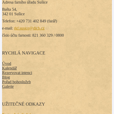
Adresa farního úřadu Sušice
Bašta 54,
342 01 Sušice
Telefon: +420 731 402 849 (farář)
e-mail:
rkf.susice@dicb.cz
číslo účtu farnosti: 821 360 329 / 0800
RYCHLÁ NAVIGACE
Úvod
Kalendář
Rezervovat intenci
Blog
Pořad bohoslužeb
Galerie
UŽITEČNÉ ODKAZY