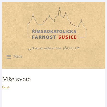
Bratrská láska ať trvá. (Žd 13,1)
Menu
Mše svatá
Úvod