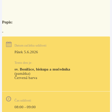
Popis:
-
Datum začátku události
Pátek 5.6.2026
Tento den je:
sv. Bonifáce, biskupa a mučedníka
(památka)
Červená barva                                                                     
Čas události
08:00 - 09:00