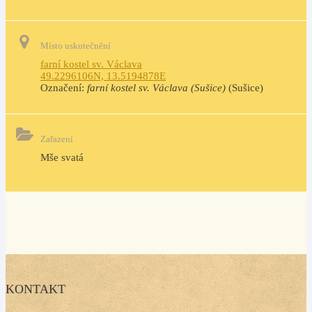
Místo uskutečnění
farní kostel sv. Václava
49.2296106N, 13.5194878E
Označení:
farní kostel sv. Václava (Sušice)
(Sušice)
Zařazení
Mše svatá
KONTAKT