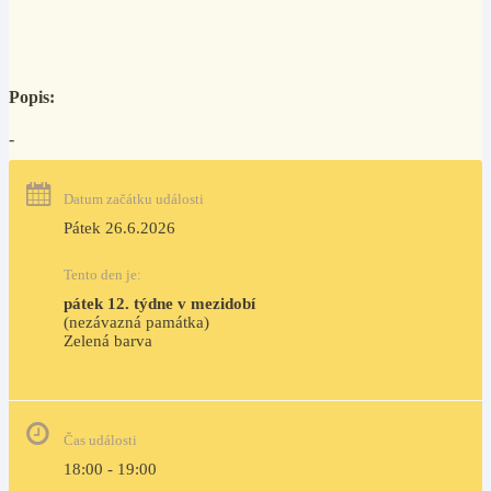
Popis:
-
Datum začátku události
Pátek 26.6.2026
Tento den je:
pátek 12. týdne v mezidobí
(nezávazná památka)
Zelená barva                                                                        
Čas události
18:00 - 19:00