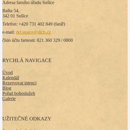
Adresa farního úřadu Sušice
Bašta 54,
342 01 Sušice
Telefon: +420 731 402 849 (farář)
e-mail:
rkf.susice@dicb.cz
číslo účtu farnosti: 821 360 329 / 0800
RYCHLÁ NAVIGACE
Úvod
Kalendář
Rezervovat intenci
Blog
Pořad bohoslužeb
Galerie
UŽITEČNÉ ODKAZY