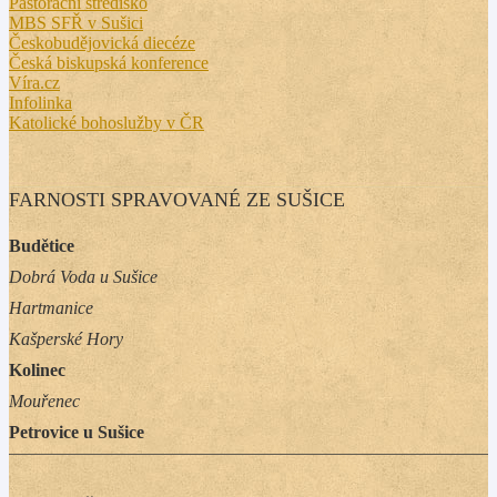
Pastorační středisko
MBS SFŘ v Sušici
Českobudějovická diecéze
Česká biskupská konference
Víra.cz
Infolinka
Katolické bohoslužby v ČR
FARNOSTI SPRAVOVANÉ ZE SUŠICE
Budětice
Dobrá Voda u Sušice
Hartmanice
Kašperské Hory
Kolinec
Mouřenec
Petrovice u Sušice