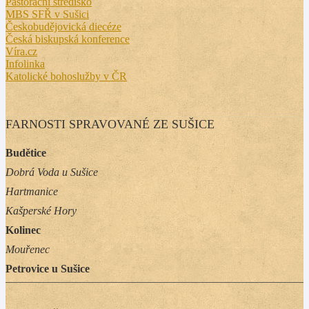
Pastorační středisko
MBS SFŘ v Sušici
Českobudějovická diecéze
Česká biskupská konference
Víra.cz
Infolinka
Katolické bohoslužby v ČR
FARNOSTI SPRAVOVANÉ ZE SUŠICE
Budětice
Dobrá Voda u Sušice
Hartmanice
Kašperské Hory
Kolinec
Mouřenec
Petrovice u Sušice