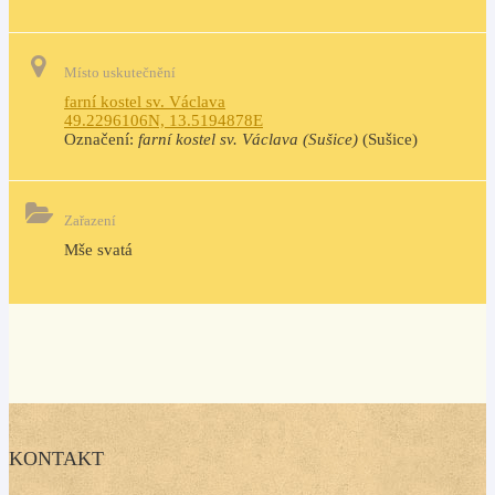
Místo uskutečnění
farní kostel sv. Václava
49.2296106N, 13.5194878E
Označení:
farní kostel sv. Václava (Sušice)
(Sušice)
Zařazení
Mše svatá
KONTAKT