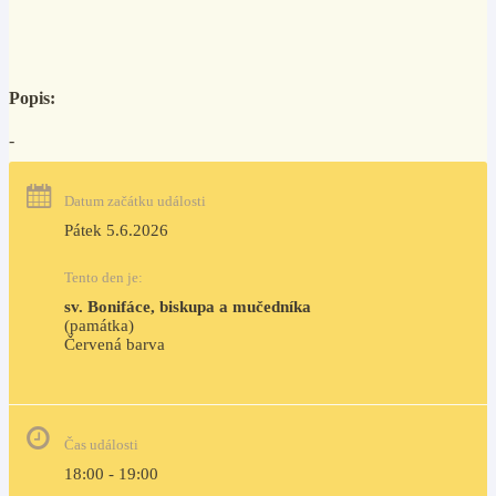
Popis:
-
Datum začátku události
Pátek 5.6.2026
Tento den je:
sv. Bonifáce, biskupa a mučedníka
(památka)
Červená barva                                                                     
Čas události
18:00 - 19:00