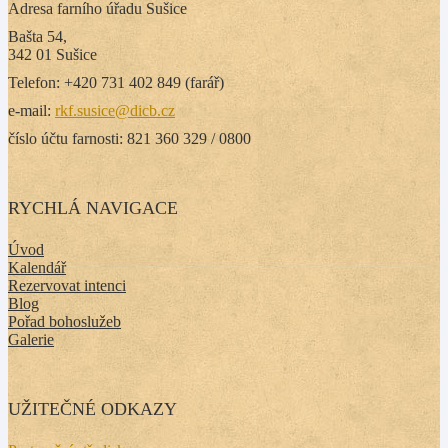
Adresa farního úřadu Sušice
Bašta 54,
342 01 Sušice
Telefon: +420 731 402 849 (farář)
e-mail:
rkf.susice@dicb.cz
číslo účtu farnosti: 821 360 329 / 0800
RYCHLÁ NAVIGACE
Úvod
Kalendář
Rezervovat intenci
Blog
Pořad bohoslužeb
Galerie
UŽITEČNÉ ODKAZY