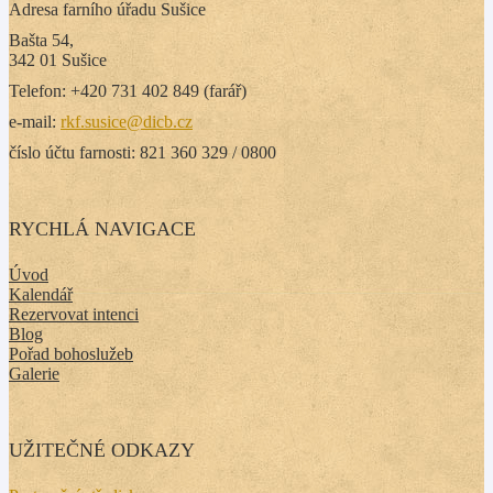
Adresa farního úřadu Sušice
Bašta 54,
342 01 Sušice
Telefon: +420 731 402 849 (farář)
e-mail:
rkf.susice@dicb.cz
číslo účtu farnosti: 821 360 329 / 0800
RYCHLÁ NAVIGACE
Úvod
Kalendář
Rezervovat intenci
Blog
Pořad bohoslužeb
Galerie
UŽITEČNÉ ODKAZY