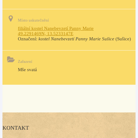
Místo uskutečnění
filiální kostel Nanebevzetí Panny Marie
49.2291469N, 13.5233147E
Označení:
kostel Nanebevzetí Panny Marie Sušice
(Sušice)
Zařazení
Mše svatá
KONTAKT