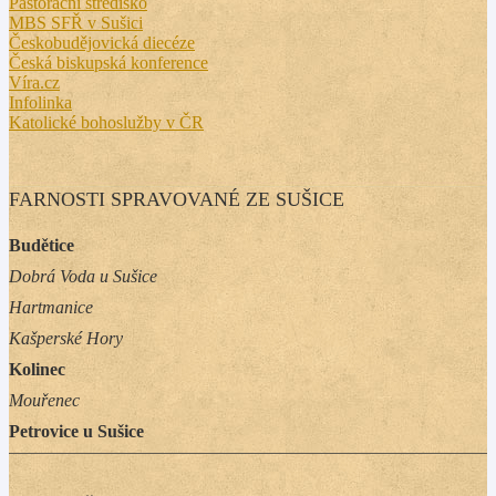
Pastorační středisko
MBS SFŘ v Sušici
Českobudějovická diecéze
Česká biskupská konference
Víra.cz
Infolinka
Katolické bohoslužby v ČR
FARNOSTI SPRAVOVANÉ ZE SUŠICE
Budětice
Dobrá Voda u Sušice
Hartmanice
Kašperské Hory
Kolinec
Mouřenec
Petrovice u Sušice