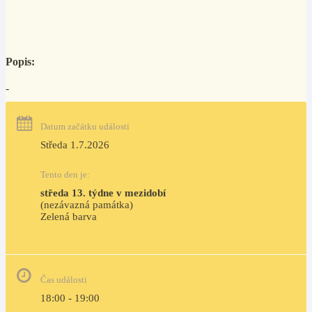
Popis:
-
Datum začátku události
Středa 1.7.2026
Tento den je:
středa 13. týdne v mezidobí
(nezávazná památka)
Zelená barva                                                                        
Čas události
18:00 - 19:00