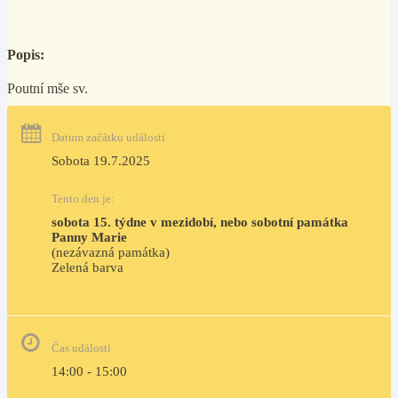
Popis:
Poutní mše sv.
Datum začátku události
Sobota 19.7.2025
Tento den je:
sobota 15. týdne v mezidobí, nebo sobotní památka 
Panny Marie
(nezávazná památka)
Zelená barva                                                                        
Čas události
14:00 - 15:00