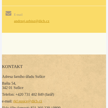
E-mail
andrzej.urbisz@dicb.cz
KONTAKT
Adresa farního úřadu Sušice
Bašta 54,
342 01 Sušice
Telefon: +420 731 402 849 (farář)
e-mail:
rkf.susice@dicb.cz
číslo účtu farnosti: 821 360 329 / 0800