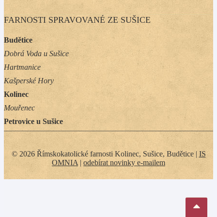
FARNOSTI SPRAVOVANÉ ZE SUŠICE
Budětice
Dobrá Voda u Sušice
Hartmanice
Kašperské Hory
Kolinec
Mouřenec
Petrovice u Sušice
© 2026 Římskokatolické farnosti Kolinec, Sušice, Budětice |
IS
OMNIA
|
odebírat novinky e-mailem