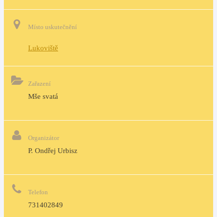
Místo uskutečnění
Lukoviště
Zařazení
Mše svatá
Organizátor
P. Ondřej Urbisz
Telefon
731402849