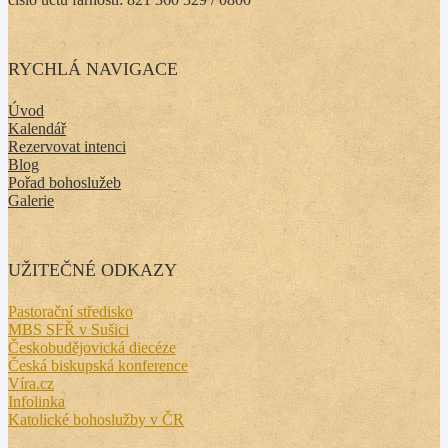
RYCHLÁ NAVIGACE
Úvod
Kalendář
Rezervovat intenci
Blog
Pořad bohoslužeb
Galerie
UŽITEČNÉ ODKAZY
Pastorační středisko
MBS SFŘ v Sušici
Českobudějovická diecéze
Česká biskupská konference
Víra.cz
Infolinka
Katolické bohoslužby v ČR