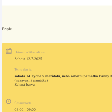
Popis:
-
Datum začátku události
Sobota 12.7.2025
Tento den je:
sobota 14. týdne v mezidobí, nebo sobotní památka Panny 
(nezávazná památka)
Zelená barva                                                                              
Čas události
08:00 - 09:00