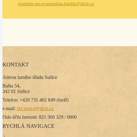
vladimir.jan.evangelista.hladik@dicb.cz
KONTAKT
Adresa farního úřadu Sušice
Bašta 54,
342 01 Sušice
Telefon: +420 731 402 849 (farář)
e-mail:
rkf.susice@dicb.cz
číslo účtu farnosti: 821 360 329 / 0800
RYCHLÁ NAVIGACE