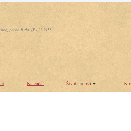
tšině, páchá-li zlo. (Ex 23,2)
mi
Kalendář
Život farnosti
Kos