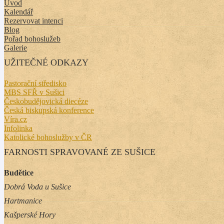
Úvod
Kalendář
Rezervovat intenci
Blog
Pořad bohoslužeb
Galerie
UŽITEČNÉ ODKAZY
Pastorační středisko
MBS SFŘ v Sušici
Českobudějovická diecéze
Česká biskupská konference
Víra.cz
Infolinka
Katolické bohoslužby v ČR
FARNOSTI SPRAVOVANÉ ZE SUŠICE
Budětice
Dobrá Voda u Sušice
Hartmanice
Kašperské Hory