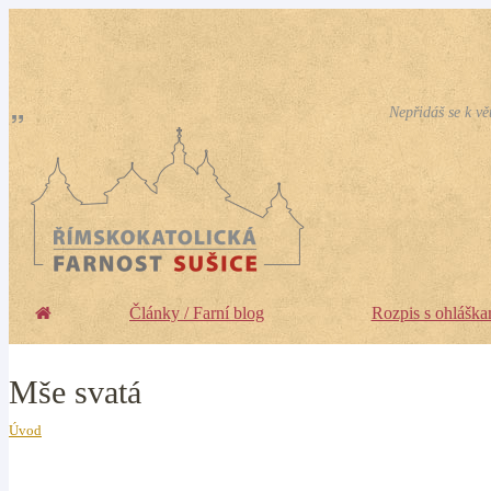
Nepřidáš se k vě
Články / Farní blog
Rozpis s ohláška
Mše svatá
Úvod