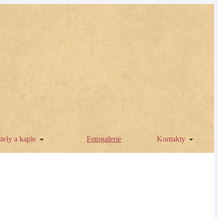
tely a kaple
Fotogalerie
Kontakty