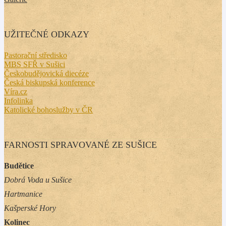
UŽITEČNÉ ODKAZY
Pastorační středisko
MBS SFŘ v Sušici
Českobudějovická diecéze
Česká biskupská konference
Víra.cz
Infolinka
Katolické bohoslužby v ČR
FARNOSTI SPRAVOVANÉ ZE SUŠICE
Budětice
Dobrá Voda u Sušice
Hartmanice
Kašperské Hory
Kolinec