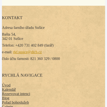
KONTAKT
Adresa farního úřadu Sušice
Bašta 54,
342 01 Sušice
Telefon: +420 731 402 849 (farář)
e-mail:
rkf.susice@dicb.cz
číslo účtu farnosti: 821 360 329 / 0800
RYCHLÁ NAVIGACE
Úvod
Kalendář
Rezervovat intenci
Blog
Pořad bohoslužeb
Galerie