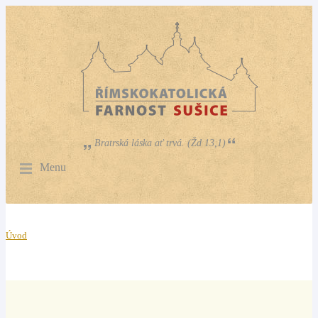
Bratrská láska ať trvá. (Žd 13,1)
Menu
Úvod