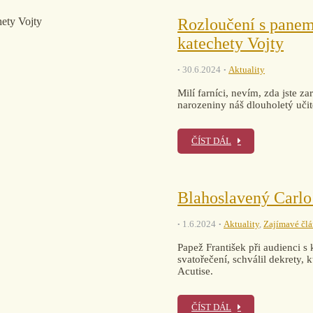
Rozloučení s panem
katechety Vojty
30.6.2024
Aktuality
Milí farníci, nevím, zda jste z
narozeniny náš dlouholetý učit
ČÍST DÁL
Blahoslavený Carlo
1.6.2024
Aktuality
,
Zajímavé čl
Papež František při audienci s
svatořečení, schválil dekrety,
Acutise.
ČÍST DÁL