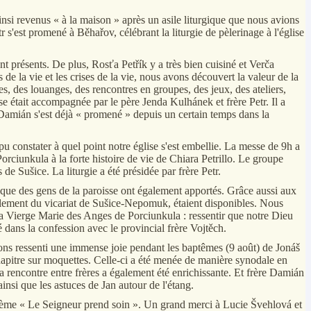
insi revenus « à la maison » après un asile liturgique que nous avions
r s'est promené à Běhařov, célébrant la liturgie de pèlerinage à l'église
nt présents. De plus, Rosťa Petřík y a très bien cuisiné et Verča
de la vie et les crises de la vie, nous avons découvert la valeur de la
es louanges, des rencontres en groupes, des jeux, des ateliers,
se était accompagnée par le père Jenda Kulhánek et frère Petr. Il a
e Damián s'est déjà « promené » depuis un certain temps dans la
pu constater à quel point notre église s'est embellie. La messe de 9h a
orciunkula à la forte histoire de vie de Chiara Petrillo. Le groupe
 Sušice. La liturgie a été présidée par frère Petr.
s, que des gens de la paroisse ont également apportés. Grâce aussi aux
cipalement du vicariat de Sušice-Nepomuk, étaient disponibles. Nous
 la Vierge Marie des Anges de Porciunkula : ressentir que notre Dieu
 dans la confession avec le provincial frère Vojtěch.
vons ressenti une immense joie pendant les baptêmes (9 août) de Jonáš
 chapitre sur moquettes. Celle-ci a été menée de manière synodale en
 La rencontre entre frères a également été enrichissante. Et frère Damián
insi que les astuces de Jan autour de l'étang.
thème « Le Seigneur prend soin ». Un grand merci à Lucie Švehlová et