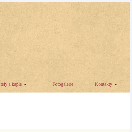
tely a kaple
Fotogalerie
Kontakty