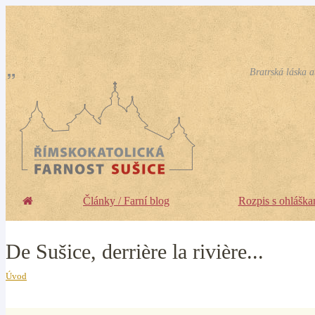
Bratrská láska a
Články / Farní blog
Rozpis s ohláška
De Sušice, derrière la rivière...
Úvod