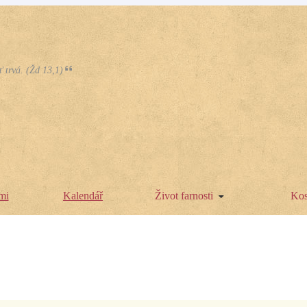
ť trvá. (Žd 13,1)
mi
Kalendář
Život farnosti
Kos