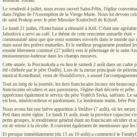
Bohumír Toman.
Le vendredi 4 juillet, nous avons ouvert Saint-Félix, l'église conventu
dans l'église de l'Assomption de la Vierge Marie. Nous lui devons cela a
de saint Prokop avec le père Miroslav Kratochvíl de Kdyně.
Le lundi 21 juillet, l'EnterJunior a démarré à Ktiš. C'était une agréabl
Jahodová a servi au café. Le thème de cette rencontre annuelle était « 
communauté ainsi que que nous sommes envoyés dans le monde qui nous
mais aussi des prières mutuelles. Et le meilleur programme pendant les
ensuite librement continué (27 juillet) vers le pèlerinage de la saint 
moissonneuse-batteuse dans les champs moraves.
Cette année, la Porciunkula a eu lieu le samedi 2 août dans un cadre pl
été célébrée par le père Ondřej. Lors de la messe principale de pèlerin
musical Kostelband, venu de Horažďovice, a assuré l'accompagnement mu
Tout au long de la journée, les tiers franciscains locaux ont beaucoup 
franciscains séculiers et aux paroissiens, l'église était décorée et pr
apprécions également le service du père Vojtěch Sivka, salésien. Le sa
est bon, miséricordieux et pardonnant. Le lendemain matin, frère Petr a
Nous avons fait une brève apparition à Strážov (7 août), où les sœurs
Petr dans notre église. Le lundi 11 août, toute la province capucine s'
petits groupes, le modérateur général étant un franciscain séculier et s
est de retour à la récolte. Il convient également de mentionner que les
Et presque immédiatement (du 15 au 19 août) a commencé le FamilyCam