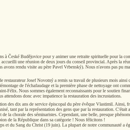
ésiens à České Budějovice pour y animer une retraite spirituelle pour la c
t a accueilli une réunion de deux jours du conseil provincial. Après la r
us avons rendu visite au père Pavel Vrbenský). Nous n'avons pas pu ma
 restaurateur Josef Novotný a remis sa travail de plusieurs mois ainsi q
e démontage de l'échafaudage et la première phase de nettoyage ont comm
aint-Félix. Nous sommes également reconnaissants pour le soutien financi
us attendons donc avec impatience la restauration des incrustations.
tion des dix ans de service épiscopal du père évêque Vlastimil. Ainsi, f
é, tant par la représentation des gens que par la restauration. C'était 
 de la chorale des séminaristes. Cependant, une belle, presque phénom
on de la République dans sa catégorie ! Nous félicitons !
s et du Sang du Christ (19 juin). La plupart de notre communauté a égal