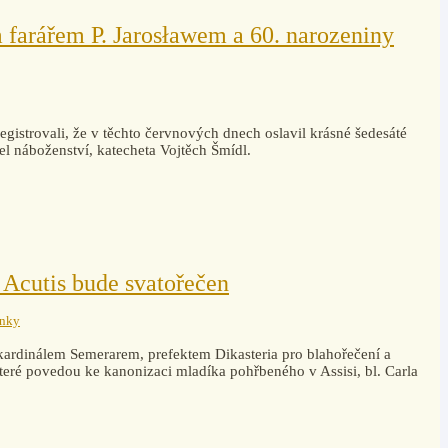
 farářem P. Jarosławem a 60. narozeniny
aregistrovali, že v těchto červnových dnech oslavil krásné šedesáté
el náboženství, katecheta Vojtěch Šmídl.
 Acutis bude svatořečen
ánky
 kardinálem Semerarem, prefektem Dikasteria pro blahořečení a
 které povedou ke kanonizaci mladíka pohřbeného v Assisi, bl. Carla