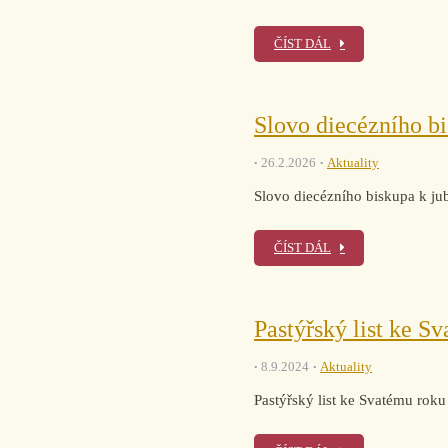
ČÍST DÁL
Slovo diecézního bi
26.2.2026
Aktuality
Slovo diecézního biskupa k jub
ČÍST DÁL
Pastýřský list ke S
8.9.2024
Aktuality
Pastýřský list ke Svatému rok