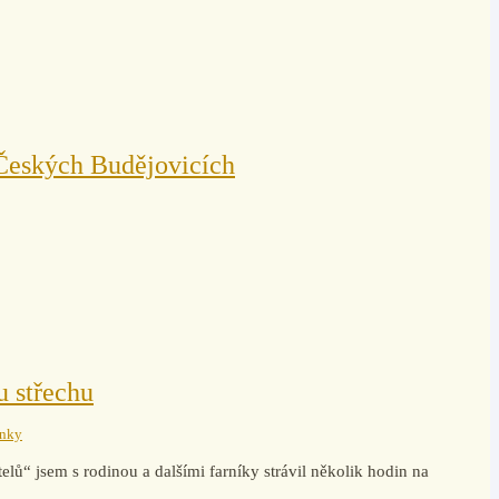
Českých Budějovicích
 střechu
ánky
elů“ jsem s rodinou a dalšími farníky strávil několik hodin na