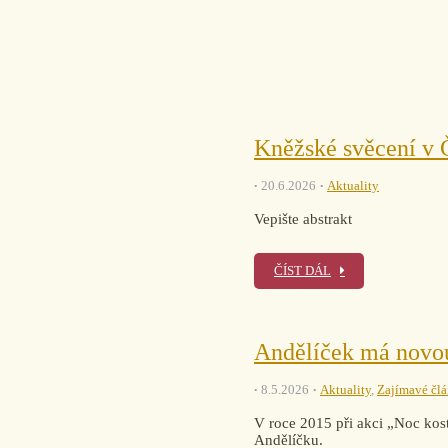
Kněžské svěcení v 
20.6.2026
Aktuality
Vepište abstrakt
ČÍST DÁL
Andělíček má novou
8.5.2026
Aktuality
,
Zajímavé čl
V roce 2015 při akci „Noc kost
Andělíčku.