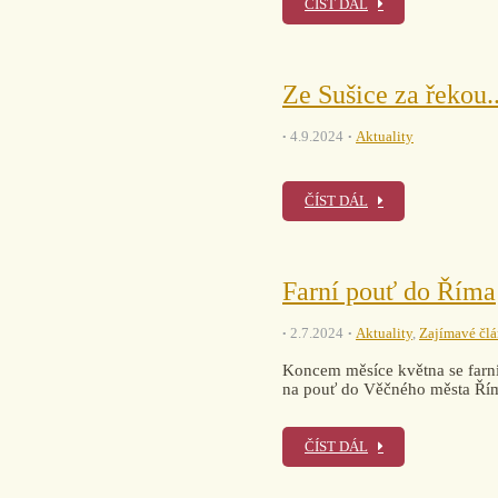
ČÍST DÁL
Ze Sušice za řekou..
4.9.2024
Aktuality
ČÍST DÁL
Farní pouť do Říma
2.7.2024
Aktuality
,
Zajímavé čl
Koncem měsíce května se farníc
na pouť do Věčného města Ří
ČÍST DÁL