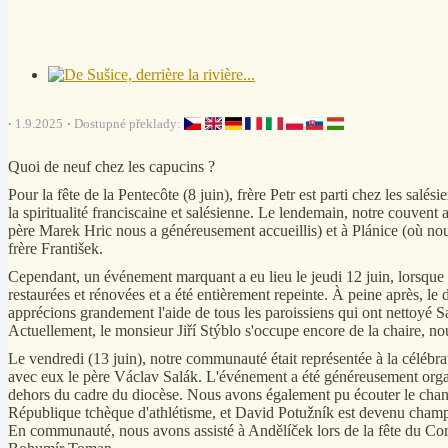
1.9.2025
Dostupné překlady:
Quoi de neuf chez les capucins ?
Pour la fête de la Pentecôte (8 juin), frère Petr est parti chez les sal
la spiritualité franciscaine et salésienne. Le lendemain, notre couven
père Marek Hric nous a généreusement accueillis) et à Plánice (où no
frère František.
Cependant, un événement marquant a eu lieu le jeudi 12 juin, lorsque le
restaurées et rénovées et a été entièrement repeinte. À peine après, l
apprécions grandement l'aide de tous les paroissiens qui ont nettoyé S
Actuellement, le monsieur Jiří Stýblo s'occupe encore de la chaire, no
Le vendredi (13 juin), notre communauté était représentée à la célébra
avec eux le père Václav Salák. L'événement a été généreusement organis
dehors du cadre du diocèse. Nous avons également pu écouter le chant
République tchèque d'athlétisme, et David Potužník est devenu champi
En communauté, nous avons assisté à Andělíček lors de la fête du Corp