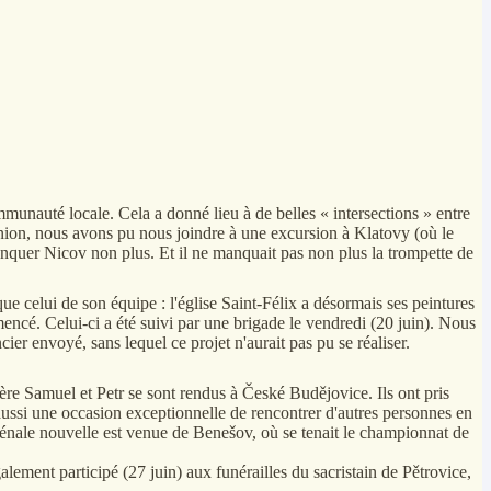
ommunauté locale. Cela a donné lieu à de belles « intersections » entre
éunion, nous avons pu nous joindre à une excursion à Klatovy (où le
nquer Nicov non plus. Et il ne manquait pas non plus la trompette de
ue celui de son équipe : l'église Saint-Félix a désormais ses peintures
encé. Celui-ci a été suivi par une brigade le vendredi (20 juin). Nous
er envoyé, sans lequel ce projet n'aurait pas pu se réaliser.
rère Samuel et Petr se sont rendus à České Budějovice. Ils ont pris
aussi une occasion exceptionnelle de rencontrer d'autres personnes en
énale nouvelle est venue de Benešov, où se tenait le championnat de
ement participé (27 juin) aux funérailles du sacristain de Pětrovice,