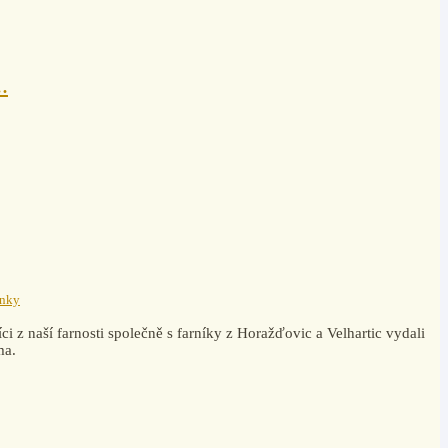
.
ánky
i z naší farnosti společně s farníky z Horažďovic a Velhartic vydali
ma.