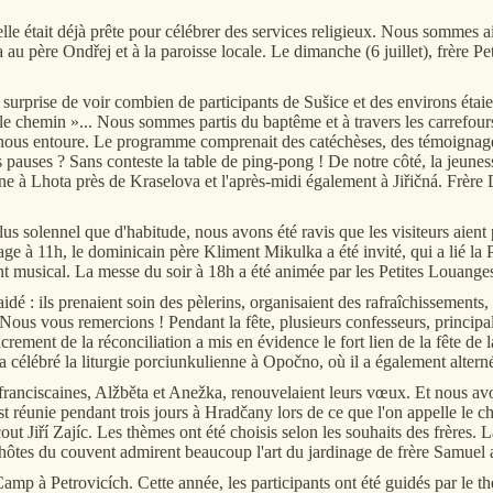
elle était déjà prête pour célébrer des services religieux. Nous sommes a
u père Ondřej et à la paroisse locale. Le dimanche (6 juillet), frère Pet
e surprise de voir combien de participants de Sušice et des environs étaie
le chemin »... Nous sommes partis du baptême et à travers les carrefours 
 entoure. Le programme comprenait des catéchèses, des témoignages, d
 pauses ? Sans conteste la table de ping-pong ! De notre côté, la jeunes
Anne à Lhota près de Kraselova et l'après-midi également à Jiřičná. Frèr
us solennel que d'habitude, nous avons été ravis que les visiteurs aient 
age à 11h, le dominicain père Kliment Mikulka a été invité, qui a lié la P
sical. La messe du soir à 18h a été animée par les Petites Louanges de
aidé : ils prenaient soin des pèlerins, organisaient des rafraîchissement
ête. Nous vous remercions ! Pendant la fête, plusieurs confesseurs, prin
crement de la réconciliation a mis en évidence le fort lien de la fête de
 célébré la liturgie porciunkulienne à Opočno, où il a également alterné
 franciscaines, Alžběta et Anežka, renouvelaient leurs vœux. Et nous a
est réunie pendant trois jours à Hradčany lors de ce que l'on appelle le
cout Jiří Zajíc. Les thèmes ont été choisis selon les souhaits des frères.
 hôtes du couvent admirent beaucoup l'art du jardinage de frère Samuel a
p à Petrovicích. Cette année, les participants ont été guidés par le 