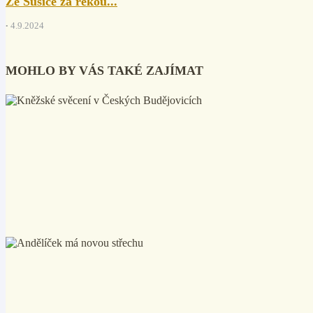
Ze Sušice za řekou...
4.9.2024
MOHLO BY VÁS TAKÉ ZAJÍMAT