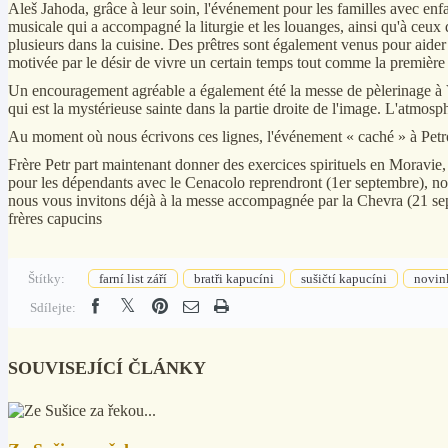
Aleš Jahoda, grâce à leur soin, l'événement pour les familles avec enfa
musicale qui a accompagné la liturgie et les louanges, ainsi qu'à ceux
plusieurs dans la cuisine. Des prêtres sont également venus pour aid
motivée par le désir de vivre un certain temps tout comme la première 
Un encouragement agréable a également été la messe de pèlerinage à Vl
qui est la mystérieuse sainte dans la partie droite de l'image. L'atmosph
Au moment où nous écrivons ces lignes, l'événement « caché » à Petrov
Frère Petr part maintenant donner des exercices spirituels en Moravie,
pour les dépendants avec le Cenacolo reprendront (1er septembre), no
nous vous invitons déjà à la messe accompagnée par la Chevra (21 septem
frères capucins
Štítky:
farní list září
bratři kapucíni
sušičtí kapucíni
novink
Sdílejte:
SOUVISEJÍCÍ ČLÁNKY