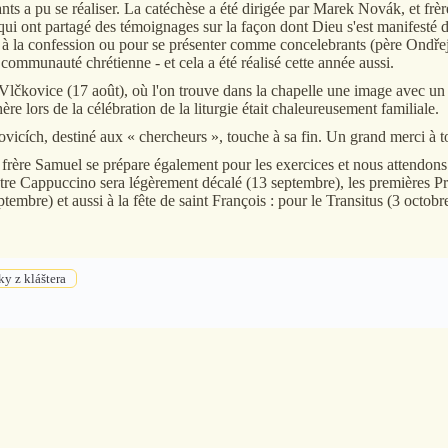
nts a pu se réaliser. La catéchèse a été dirigée par Marek Novák, et frèr
 qui ont partagé des témoignages sur la façon dont Dieu s'est manifesté 
er à la confession ou pour se présenter comme concelebrants (père Ondř
communauté chrétienne - et cela a été réalisé cette année aussi.
čkovice (17 août), où l'on trouve dans la chapelle une image avec un m
ère lors de la célébration de la liturgie était chaleureusement familiale.
icích, destiné aux « chercheurs », touche à sa fin. Un grand merci à to
 frère Samuel se prépare également pour les exercices et nous attendons
tre Cappuccino sera légèrement décalé (13 septembre), les premières Pri
bre) et aussi à la fête de saint François : pour le Transitus (3 octobre
y z kláštera